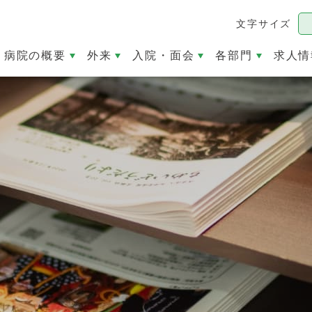
文字サイズ
病院の概要
外来
入院・面会
各部門
求人情
）